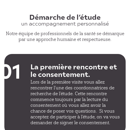
Démarche de l’étude
un accompagnement personnalisé
Notre équipe de professionnels de la santé se démarque
par une approche humaine et respectueuse.
01
La première rencontre et
le consentement.
Lors de la première visite vous allez
rencontrer l’une des coordonnatrices de
recherche de l’étude. Cette rencontre
commence toujours par la lecture du
consentement où vous allez avoir la
chance de poser vos questions. Si vous
acceptez de participer à l’étude, on va vous
demander de signer le consentement.