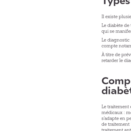
Il existe plus
Le diabète de 
qui se manife
Le diagnostic 
compte notamme
À titre de prév
retarder le di
Compl
diabè
Le traitement 
médicaux : mé
s’adapte en pe
de traitement
traitement ant