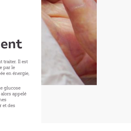
ment
raiter. Il est
 par le
mée en énergie,
le glucose
 alors appelé
nes
 et des