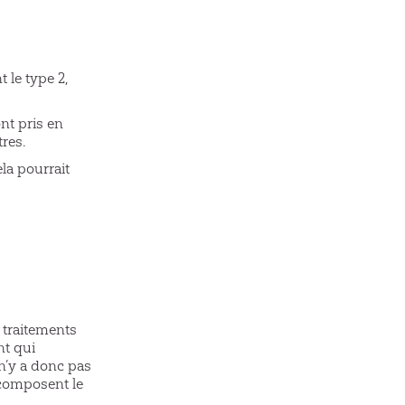
 le type 2,
nt pris en
tres.
ela pourrait
u
s traitements
nt qui
 n’y a donc pas
 composent le