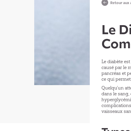
Retour aux 
Le D
Comp
Le diabète est
causé par le 
pancréas et pe
ce qui permet
Quelqu’un atte
dans le sang,
hyperglycémie
complications
vaisseaux sa
Types