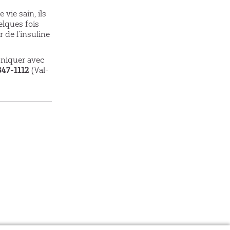
vie sain, ils
elques fois
 de l’insuline
uniquer avec
847-1112
(Val-