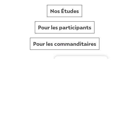
Nos Études
Pour les participants
Pour les commanditaires
Clinique
Gérer le consentement
Équipe
Faites carrière chez Alpha
Actualités
Contact